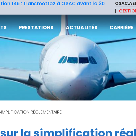
tien 145 : transmettez à OSAC avant le 30
OSAC.AE
GESTION
NTS
PRESTATIONS
ACTUALITÉS
CARRIÈRE
SIMPLIFICATION RÉGLEMENTAIRE
 sur la simplification ré