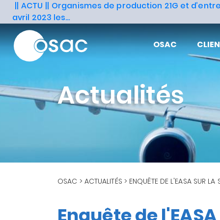
Aller
ACTU
Organismes de production 21G et d’entre
au
avril 2023 les…
contenu
principal
OSAC
CLIE
Actualités
FIL
OSAC
ACTUALITÉS
ENQUÊTE DE L'EASA SUR LA 
D'ARIANE
Enquête de l'EASA