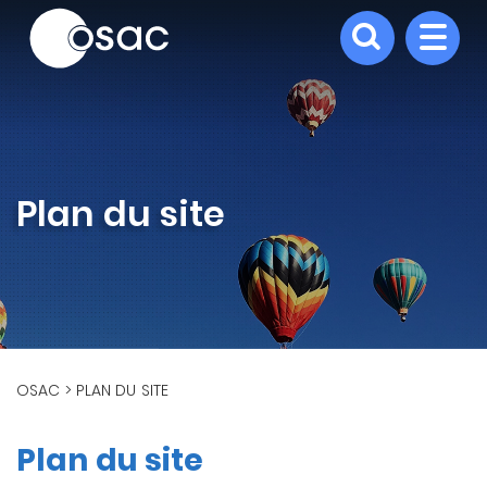
Aller
au
contenu
principal
Plan du site
FIL
OSAC
PLAN DU SITE
D'ARIANE
Plan du site