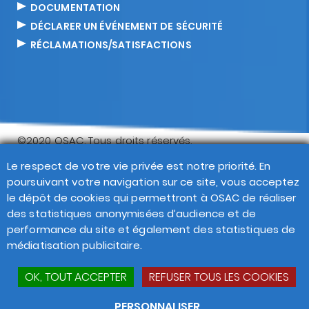
DOCUMENTATION
DÉCLARER UN ÉVÉNEMENT DE SÉCURITÉ
RÉCLAMATIONS/SATISFACTIONS
©2020 OSAC. Tous droits réservés.
Footer
Le respect de votre vie privée est notre priorité. En
Recherche
Contact
FAQ
Réclamations
poursuivant votre navigation sur ce site, vous acceptez
Politique de confidentialité
Mentions légales
transversal
le dépôt de cookies qui permettront à OSAC de réaliser
CGV CGU
Plan du site
Gestion des cookies
des statistiques anonymisées d’audience et de
performance du site et également des statistiques de
médiatisation publicitaire.
OK, TOUT ACCEPTER
REFUSER TOUS LES COOKIES
PERSONNALISER