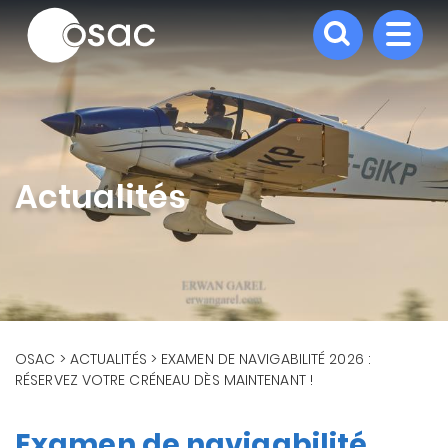
Aller
au
contenu
principal
Actualités
FIL
OSAC
ACTUALITÉS
EXAMEN DE NAVIGABILITÉ 2026 :
RÉSERVEZ VOTRE CRÉNEAU DÈS MAINTENANT !
D'ARIANE
Examen de navigabilité