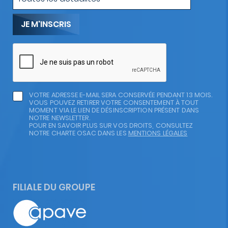
mail
d'actualité
VOTRE ADRESSE E-MAIL SERA CONSERVÉE PENDANT 13 MOIS.
VOUS POUVEZ RETIRER VOTRE CONSENTEMENT À TOUT
MOMENT VIA LE LIEN DE DÉSINSCRIPTION PRÉSENT DANS
NOTRE NEWSLETTER.
POUR EN SAVOIR PLUS SUR VOS DROITS, CONSULTEZ
NOTRE CHARTE OSAC DANS LES
MENTIONS LÉGALES
FILIALE DU GROUPE