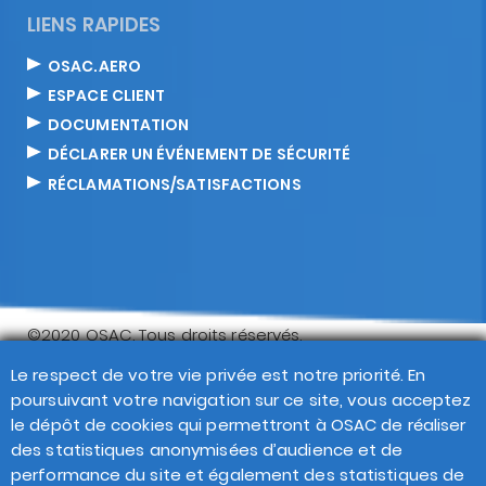
LIENS RAPIDES
OSAC.AERO
ESPACE CLIENT
DOCUMENTATION
DÉCLARER UN ÉVÉNEMENT DE SÉCURITÉ
RÉCLAMATIONS/SATISFACTIONS
©2020 OSAC. Tous droits réservés.
Footer
Le respect de votre vie privée est notre priorité. En
Recherche
Contact
FAQ
Réclamations
poursuivant votre navigation sur ce site, vous acceptez
Politique de confidentialité
Mentions légales
transversal
le dépôt de cookies qui permettront à OSAC de réaliser
CGV CGU
Plan du site
Gestion des cookies
des statistiques anonymisées d’audience et de
performance du site et également des statistiques de