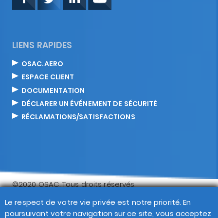
LIENS RAPIDES
OSAC.AERO
ESPACE CLIENT
DOCUMENTATION
DÉCLARER UN ÉVÉNEMENT DE SÉCURITÉ
RÉCLAMATIONS/SATISFACTIONS
©2020 OSAC. Tous droits réservés.
Footer
Le respect de votre vie privée est notre priorité. En
Recherche
Contact
FAQ
Réclamations
poursuivant votre navigation sur ce site, vous acceptez
Politique de confidentialité
Mentions légales