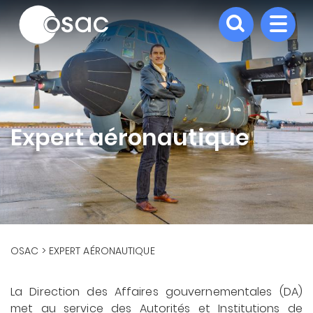
Aller
au
contenu
principal
Expert aéronautique
FIL
OSAC
EXPERT AÉRONAUTIQUE
D'ARIANE
La Direction des Affaires gouvernementales (DA)
met au service des Autorités et Institutions de