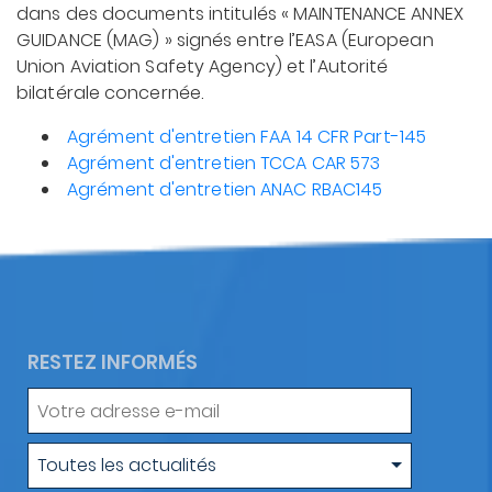
dans des documents intitulés « MAINTENANCE ANNEX
GUIDANCE (MAG) » signés entre l’EASA (European
Union Aviation Safety Agency) et l’Autorité
bilatérale concernée.
Agrément d'entretien FAA 14 CFR Part-145
Agrément d'entretien TCCA CAR 573
Agrément d'entretien ANAC RBAC145
RESTEZ INFORMÉS
Votre
adresse
e-
Type
Toutes les actualités
mail
d'actualité