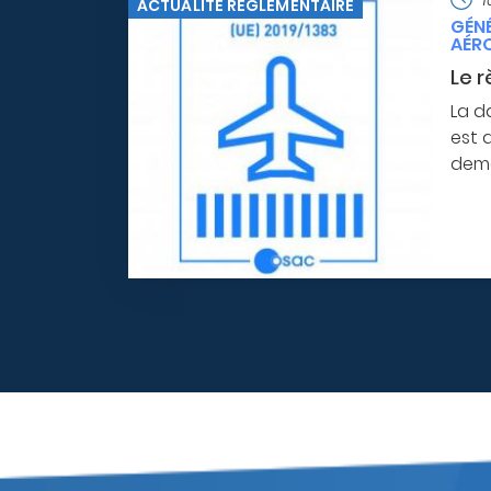
ACTUALITÉ RÉGLEMENTAIRE
GÉNÉ
AÉR
Le r
La d
est 
dema
Pagination