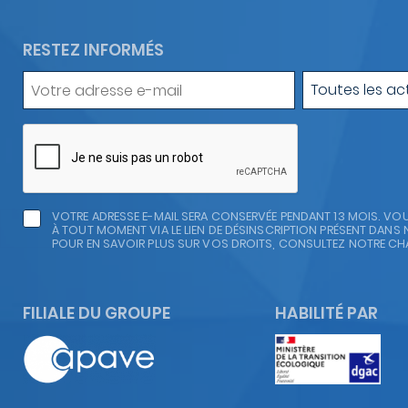
RESTEZ INFORMÉS
Votre
Type
Toutes les ac
adresse
d'actualité
e-
mail
VOTRE ADRESSE E-MAIL SERA CONSERVÉE PENDANT 13 MOIS. V
À TOUT MOMENT VIA LE LIEN DE DÉSINSCRIPTION PRÉSENT DANS 
POUR EN SAVOIR PLUS SUR VOS DROITS, CONSULTEZ NOTRE CH
FILIALE DU GROUPE
HABILITÉ PAR