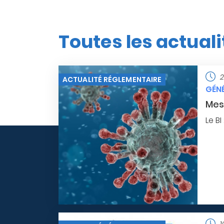
Toutes les actuali
2
ACTUALITÉ RÉGLEMENTAIRE
GÉNÉ
Mesu
Le B
1