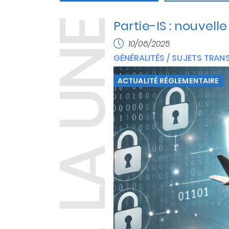
N°4
Partie-IS : nouvelle
10/06/2025
GÉNÉRALITÉS / SUJETS TRAN
ACTUALITÉ RÉGLEMENTAIRE
é de l'Aviation Civile
uméro de leur bulletin
ié au maintien de la