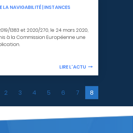
E LA NAVIGABILITÉ
|
INSTANCES
19/1383 et 2020/270, le 24 mars 2020,
umis à la Commission Européenne une
ication.
LIRE L'ACTU
ge
Page
2
Page
3
Page
4
Page
5
Page
6
Page
7
Page
8
courante