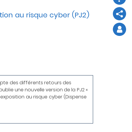
ition au risque cyber (PJ2)
Webinaire 
04/04/2025
GÉNÉRALITÉS /
ACTUALITÉ GÉ
pte des différents retours des
ublie une nouvelle version de la PJ2 «
l’exposition au risque cyber (Dispense