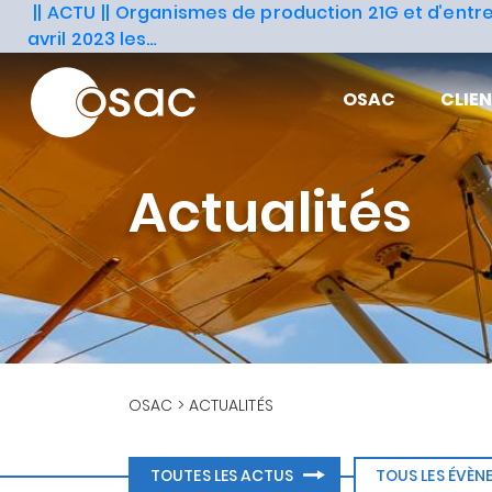
Aller
ACTU
Organismes de production 21G et d’entre
au
avril 2023 les…
contenu
principal
OSAC
CLIE
Actualités
FIL
OSAC
ACTUALITÉS
D'ARIANE
TOUTES LES ACTUS
TOUS LES ÉVÈ