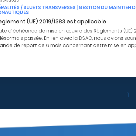
RALITÉS / SUJETS TRANSVERSES
|
GESTION DU MAINTIEN D
ONAUTIQUES
èglement (UE) 2019/1383 est applicable
ate d’échéance de mise en œuvre des Règlements (UE) 20
désormais passée. En lien avec la DSAC, nous avions so
nde de report de 6 mois concernant cette mise en appl
Pa
1