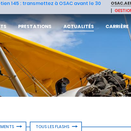
tien 145 : transmettez à OSAC avant le 30
OSAC.AE
GESTION
NTS
PRESTATIONS
ACTUALITÉS
CARRIÈRE
NEMENTS
TOUS LES FLASHS